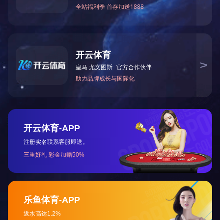
企业微信
微信公众号
|
导航链接入口
产品中心
服务范围
新闻中心
案例展示
关于我们
登录入口
鄂公网安备42018502007872号
©2025 武汉创恒世纪激光科技有限公司 版权所有
鄂ICP备2022002743号-1
星空官方版网站登录入口
|
问鼎网页版登录入口
|
爱游戏ayx官方网页
|
MK官方端网