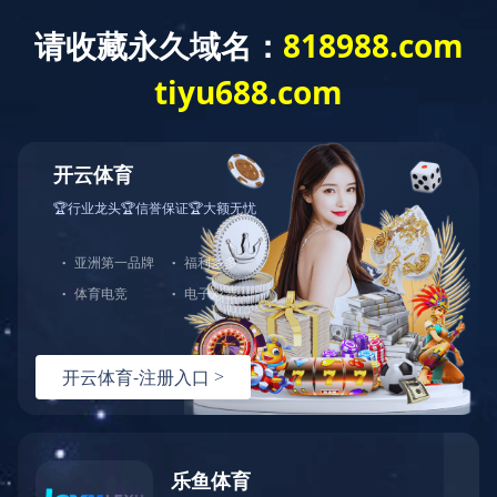
取消
首页
历史记录
清空记录
分享到
产品中心
新浪微博
激光打标系列
微信
案例展示
激光打标系列
激光切割系列
百度贴吧
服务支持
激光切割系列
行业解决方案
光纤激光打标机
豆瓣
激光焊接系列
QQ好友
激光智能生产线
关于创恒
激光焊接系列
客户案例
紫外线激光打标机
精密激光切割机
汽车行业激光智能解决方案
激光清洗系列
新闻中心
激光智能生产线
创客说
走进创恒
CO2激光打标机
大幅激光切割机
新利·体育(中国)官方网站CX-CE-1500手持焊接机_激
轨道交通行业激光智能加工解决方案
激光加工服务
登录入口
激光清洗系列
科技创恒
公司新闻
在线飞行激光打标机
管材激光切割机
新利·体育(中国)官方网站机械手臂激光焊接机
新能源电机定子铁芯激光焊接产线
水泵风机行业
新利·体育(中国)官方网站机械手
激光加工服务
加入创恒
展会活动
CX-3D系列激光打标机
电机定转子铁芯单工位激光焊接机
新能源电机转子铁芯自动检测压铆产线
新利·体育(中国)官方网站清洗机
眼镜行业
臂激光焊接机