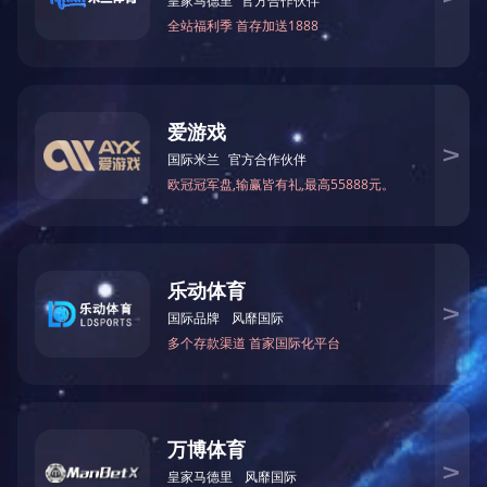
武汉总部：湖北省武汉市东湖高新技术开发区光谷三路777号综
合保税区一号标准厂房1层
无锡工厂：江苏省无锡市江阴市临港科创园23-1
友情链接
：
Em-Smart官网
|
登录入口
24小时服务热线：400-027-8558
销售热线：19945005587
邮箱：ch027@ch027.com
清空记录