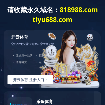
取消
取消
首页
历史记录
清空记录
分享到
产品中心
新浪微博
微信
案例展示
激光打标系列
百度贴吧
服务支持
激光切割系列
行业解决方案
光纤激光打标机
豆瓣
案例展示
QQ好友
Products center
关于创恒
激光焊接系列
客户案例
紫外线激光打标机
精密激光切割机
汽车行业激光智能解决方案
行业解决方案
客户案例
新闻中心
激光智能生产线
创客说
走进创恒
CO2激光打标机
大幅激光切割机
新利·体育(中国)官方网站CX-CE-1500手持焊接机_激
轨道交通行业激光智能加工解决方案
创客说
登录入口
激光清洗系列
科技创恒
公司新闻
在线飞行激光打标机
管材激光切割机
新利·体育(中国)官方网站机械手臂激光焊接机
新能源电机定子铁芯激光焊接产线
水泵风机行业
激光加工服务
加入创恒
展会活动
CX-3D系列激光打标机
电机定转子铁芯单工位激光焊接机
新能源电机转子铁芯自动检测压铆产线
新利·体育(中国)官方网站清洗机
眼镜行业