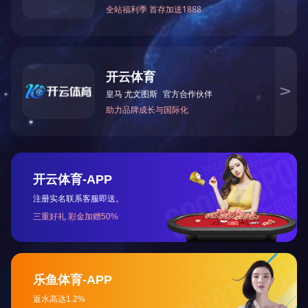
|
关注我们
企业微信
微信公众号
|
导航链接入口
产品中心
服务范围