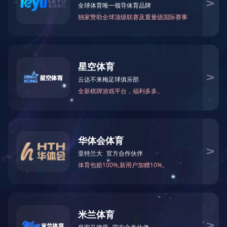
新利·体育(中国)
电机铁芯自动化
新利·体育(中国)
行业动态
EM-Smart 系列
新利·体育(中国)官方网站双头双工位铁芯激光焊接机
电机定转子铁芯快速打样加工服务
水暖洁具行业
官方网站电机铁
产线解决方案-
官方网站铁心快
芯自动化产线解
柳州微研
速打样解决方案
新能源电机定转子铁芯激光焊接机
厨具五金行业
决方案
助力24小时极速
2025-03-21
交样-宁波鸿达
2025-05-14
新利·体育(中国)官
新利·体育(中国)官方网站阀芯焊接工作站
包装赋码及标机
2023-06-21
方网站新能源电机
新利·体育(中国)官
定子铁芯激光焊接
方网站专访浙江钜
助力宁波鸿达电机
新能源汽车零配件激光焊接机
礼品定制
产线解决方案，能
丰科技有限公司张
模具有限公司成立
帮助客户更好的服
总，听见客户真实
铁心定制(打样)中
家电行业
务于终端客户的产
的声音！每一次选
心，满足1小时报
品，值得被看到
择，皆因认可！
价，24小时交样极
模具制造行业中激光加工设备解决方案
速打样。快速抢占
创客说
创客说
市场。
低压电气行业
创客说