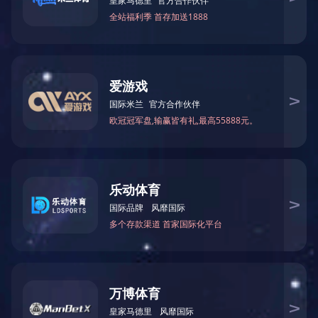
<
>
滑动查看下一张图片
最后 1 天，核心展品全在线
别觉得收官日没看头！新利·体育(中国)官方网站的 “王牌展品”
全都在现场等你体验：
✅ 适配多行业的
激光打标样品
，金属、塑料等材质都能精准标
记；
✅ 适用于汽车、电子领域的
激光焊接样品
，焊缝细腻、热影响
区小；
✅ 能省工省料的
激光自动化产线解决方案
，全流程自动化，降