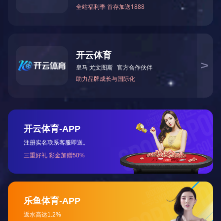
本提效看得见；
每一款实物都能近距离观察、现场咨询，技术团队随时待命，
帮你解决生产中的实际问题。
现在出发，还能赶上福利末班车