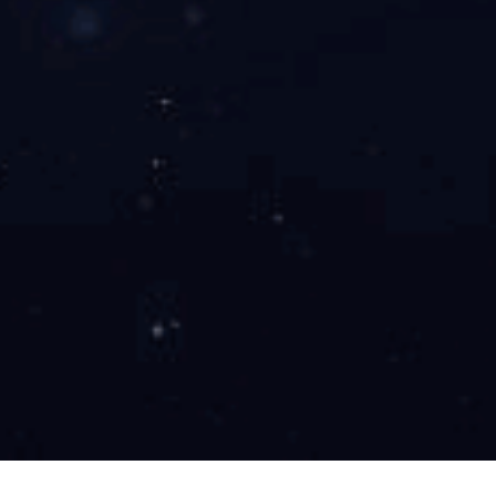
|
登录入口
24小时服务热线：400-027-8558
销售热线：19945005587
邮箱：ch027@ch027.com
清空记录
|
关注我们