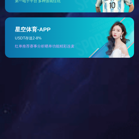
展会活动
上一篇:
引先高效精密加工新时代——电机硅钢片激光切割机
工艺详解
下一篇:
展会邀约 | 新利·体育(中国)官方网站诚邀您参加2025
中国国际工业博览会
相关推荐
Related to recommend