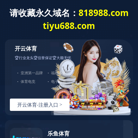
取消
首页
历史记录
清空记录
新闻中心
分享到
产品中心
News center
新浪微博
【最后 1 天！周六冲！】新利·体育(中国)官方网站
微信
案例展示
激光打标系列
工博会展位热闹依旧，速来打卡领福利
百度贴吧
服务支持
激光切割系列
行业解决方案
光纤激光打标机
豆瓣
新利·体育(中国)官方网站工博会展位热闹依旧，速来打卡领福利
QQ好友
关于创恒
激光焊接系列
客户案例
紫外线激光打标机
精密激光切割机
汽车行业激光智能解决方案
2025-09-26 09:34:03
新利·体育(中国)官方网站
新闻中心
激光智能生产线
创客说
走进创恒
CO2激光打标机
大幅激光切割机
新利·体育(中国)官方网站CX-CE-1500手持焊接机_激
轨道交通行业激光智能加工解决方案
今天是周六假期，更是 2025 上海国际工博会的
收官之日
！还
登录入口
激光清洗系列
科技创恒
公司新闻
在线飞行激光打标机
管材激光切割机
新利·体育(中国)官方网站机械手臂激光焊接机
新能源电机定子铁芯激光焊接产线
水泵风机行业
没到现场的客户朋友们注意啦 —— 新利·体育(中国)官方网站 2.1
号馆 B019 展位热度不减，错过今天，想近距离体验激光黑科技、
激光加工服务
加入创恒
展会活动
CX-3D系列激光打标机
电机定转子铁芯单工位激光焊接机
新能源电机转子铁芯自动检测压铆产线
新利·体育(中国)官方网站清洗机
眼镜行业
领专属福利，就得再等一整年！