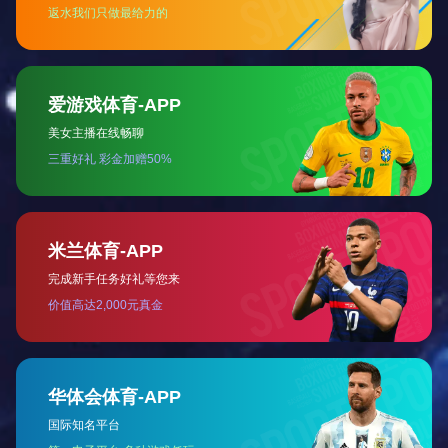
今天是工博会最后一天，也是周六假期难得的放松机会！别宅
家啦，赶紧约上同事或朋友，来 2.1 号馆 B019 新利·体育(中国)官
方网站展位，把激光技术解决方案和惊喜福利一起带回家！我们在
现场等您~
分享