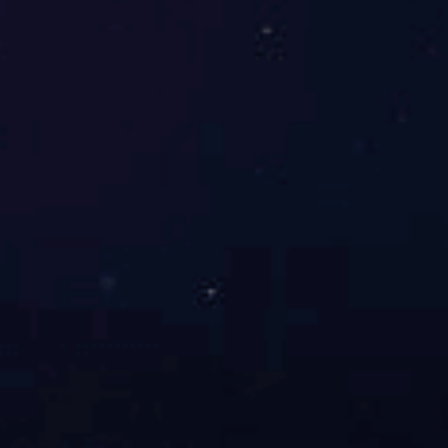
随着科技的不断进步，激光切割技
术在各个行业的应用越来越广，尤
其是在铁芯加工行业，
行业动态
|
关于我们
专注于为各行各业提供全系统激光加工设备及自动化产线的解决方
案，拥有超15000+㎡大型现代化的生产基地
武汉总部：湖北省武汉市东湖高新技术开发区光谷三路777号综
合保税区一号标准厂房1层
无锡工厂：江苏省无锡市江阴市临港科创园23-1
友情链接
：
Em-Smart官网