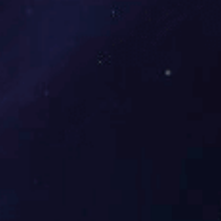
下一篇:
喜讯！新利·体育(中国)官方网站荣登湖北省第七批“专
精特新”中小企业榜单！
相关推荐
Related to recommend
为什么铁芯厂生产新能源汽车
引先高效精密加工新时代——
电机定子都在用激光焊接自动
电机硅钢片激光切割机工艺详
化生产线？
解
2025-01-14
2025-01-14