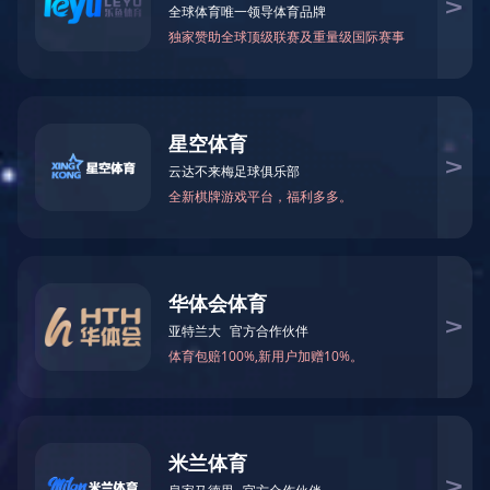
行业动态
EM-Smart 系列
新利·体育(中国)官方网站双头双工位铁芯激光焊接机
电机定转子铁芯快速打样加工服务
水暖洁具行业
近日，江阴市科技局正式公布
2025年第二批江阴市工程技术
研究中心
建设项目名单。新利·体育(中国)官方网站旗下核心子公司
新能源电机定转子铁芯激光焊接机
厨具五金行业
——
无锡创拓激光智能装备有限公司
申报的
“江阴市（创拓）新能
源汽车电驱数字化产线工程技术研究中心”成功获批立项
！这标志
着公司在新能源汽车核心部件高端智能装备领域的创新实力与技术
新利·体育(中国)官方网站阀芯焊接工作站
包装赋码及标机
积淀，再次获得政府权威认可！
新能源汽车零配件激光焊接机
礼品定制
家电行业
模具制造行业中激光加工设备解决方案
低压电气行业